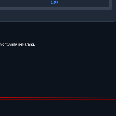
1.94
avorit Anda sekarang.