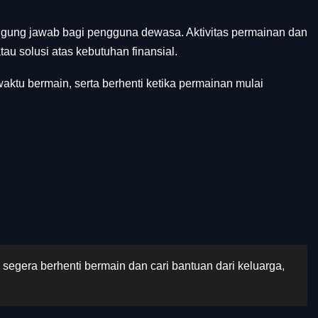
ng jawab bagi pengguna dewasa. Aktivitas permainan dan
au solusi atas kebutuhan finansial.
ktu bermain, serta berhenti ketika permainan mulai
segera berhenti bermain dan cari bantuan dari keluarga,