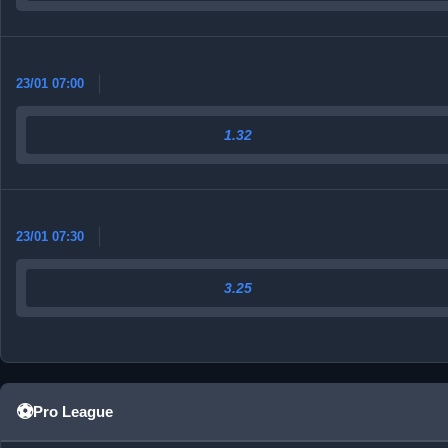
23/01 07:00
1.32
23/01 07:30
3.25
⚽
Pro League