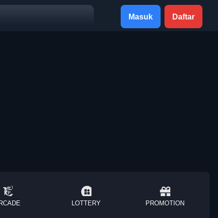
Masuk
Daftar
RCADE
LOTTERY
PROMOTION