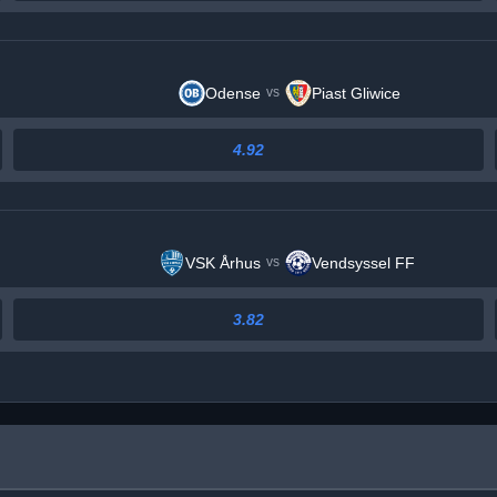
Odense
Piast Gliwice
vs
4.92
VSK Århus
Vendsyssel FF
vs
3.82